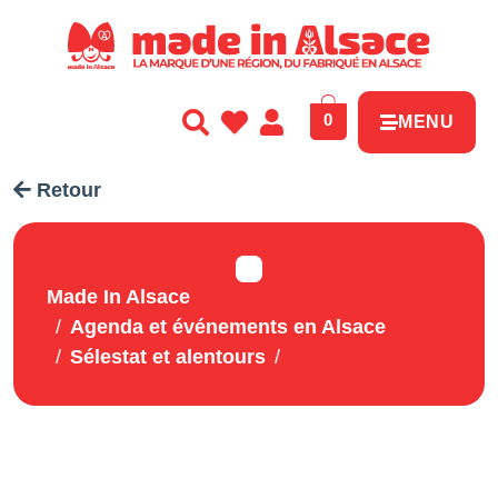
Panneau de gestion des cookies
0
MENU
Retour
Made In Alsace
Agenda et événements en Alsace
Sélestat et alentours