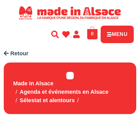
Panneau de gestion des cookies
0
MENU
Retour
Made In Alsace
Agenda et événements en Alsace
Sélestat et alentours