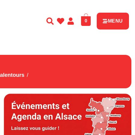
0
MENU
 alentours