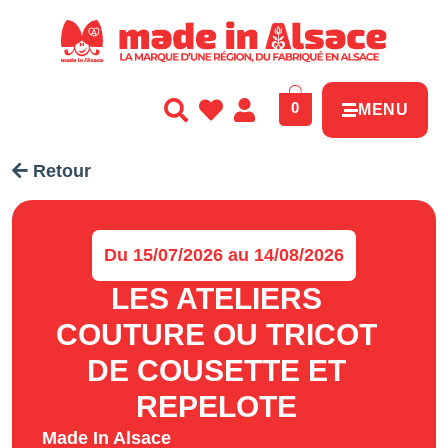
Panneau de gestion des cookies
0
MENU
Retour
Du 15/07/2026 au 14/08/2026
LES ATELIERS
COUTURE OU TRICOT
DE COUSETTE ET
REPELOTE
Made In Alsace