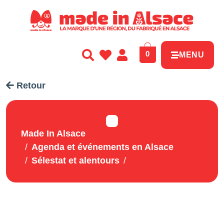
Panneau de gestion des cookies
0
MENU
Retour
Made In Alsace
Agenda et événements en Alsace
Sélestat et alentours