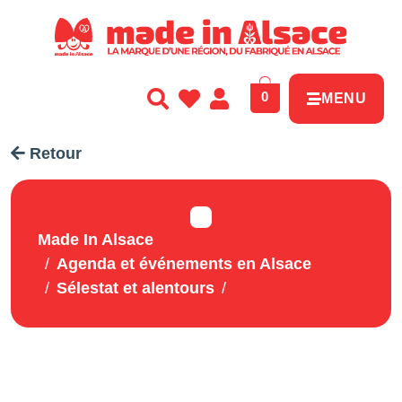
Panneau de gestion des cookies
0
MENU
Retour
Made In Alsace
Agenda et événements en Alsace
Sélestat et alentours