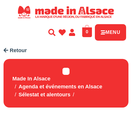
Panneau de gestion des cookies
0
MENU
Retour
Made In Alsace
Agenda et événements en Alsace
Sélestat et alentours