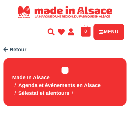
Panneau de gestion des cookies
0
MENU
Retour
Made In Alsace
Agenda et événements en Alsace
Sélestat et alentours