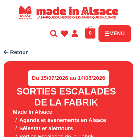
Panneau de gestion des cookies
0
MENU
Retour
Du 15/07/2026 au 14/08/2026
SORTIES ESCALADES
DE LA FABRIK
Made In Alsace
Agenda et événements en Alsace
Sélestat et alentours
Sorties Escalades de la Fabrik