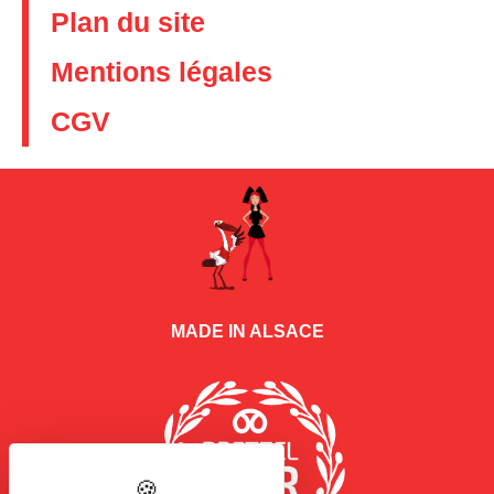
Plan du site
Mentions légales
CGV
MADE IN ALSACE