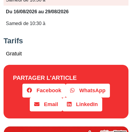
Horaires
Du 16/08/2026 au 29/08/2026
Samedi de 10:30 à
Tarifs
Gratuit
PARTAGER L'ARTICLE
Facebook
WhatsApp
Email
LinkedIn