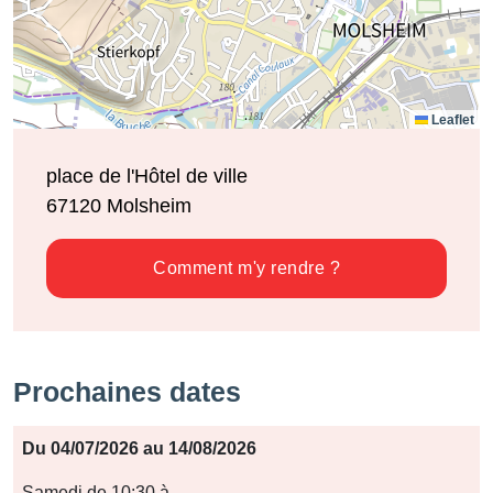
Leaflet
place de l'Hôtel de ville
67120
Molsheim
Comment m'y rendre ?
Prochaines dates
Période
Du 04/07/2026 au 14/08/2026
Jours
Samedi de 10:30 à