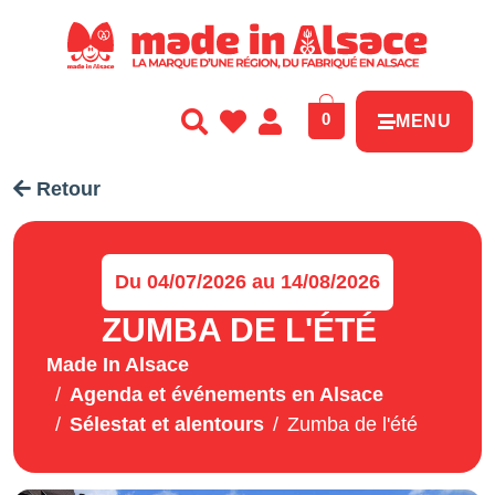
Panneau de gestion des cookies
0
MENU
Retour
Du 04/07/2026 au 14/08/2026
ZUMBA DE L'ÉTÉ
Made In Alsace
Agenda et événements en Alsace
Sélestat et alentours
Zumba de l'été