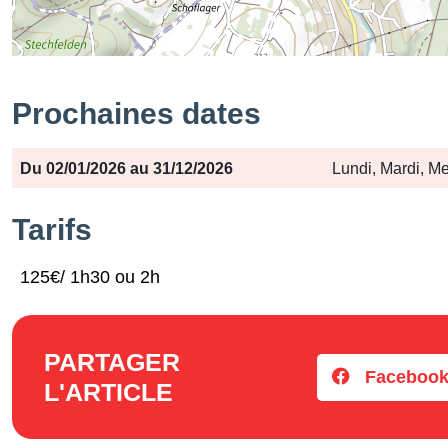
Prochaines dates
Période
Jours
Horaires
Du 02/01/2026 au 31/12/2026
Lundi, Mardi, Me
Tarifs
125€/ 1h30 ou 2h
PARTAGER
Faceboo
L'ARTICLE