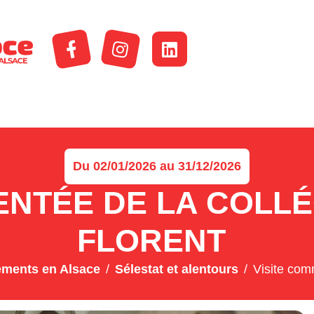
Du 02/01/2026 au 31/12/2026
ENTÉE DE LA COLLÉ
FLORENT
ements en Alsace
Sélestat et alentours
Visite com