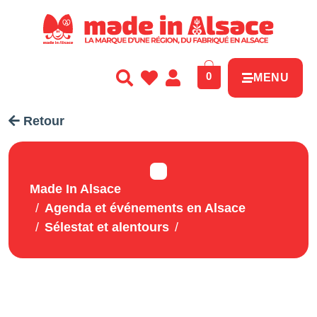
Panneau de gestion des cookies
0
MENU
Retour
Made In Alsace
Agenda et événements en Alsace
Sélestat et alentours