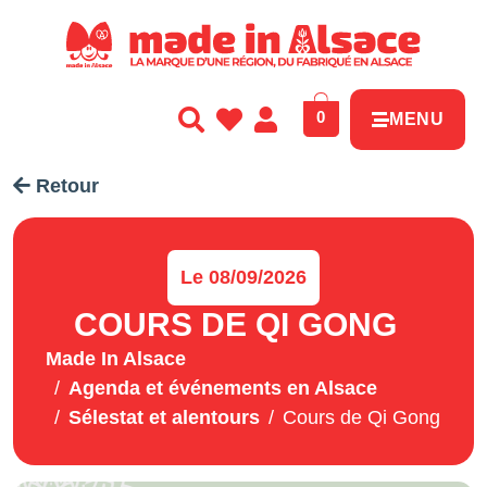
Panneau de gestion des cookies
0
MENU
Retour
Le 08/09/2026
COURS DE QI GONG
Made In Alsace
Agenda et événements en Alsace
Sélestat et alentours
Cours de Qi Gong