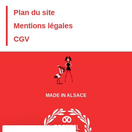
Plan du site
Mentions légales
CGV
MADE IN ALSACE