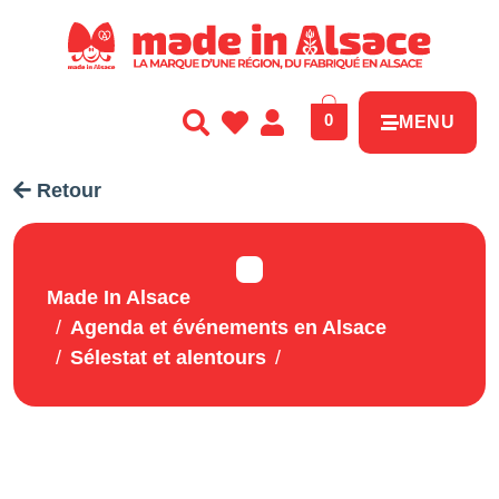
Panneau de gestion des cookies
0
MENU
Retour
Made In Alsace
Agenda et événements en Alsace
Sélestat et alentours