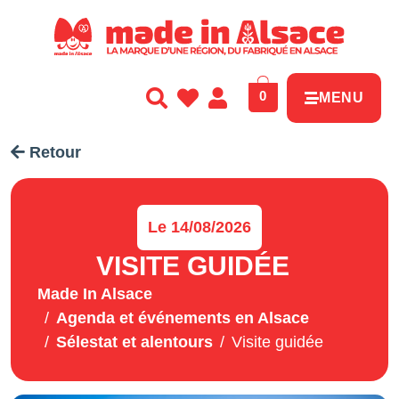
Panneau de gestion des cookies
0
MENU
Retour
Le 14/08/2026
VISITE GUIDÉE
Made In Alsace
Agenda et événements en Alsace
Sélestat et alentours
Visite guidée