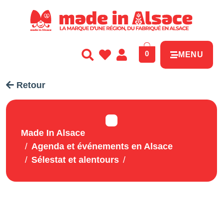
Panneau de gestion des cookies
0
MENU
Retour
Made In Alsace
Agenda et événements en Alsace
Sélestat et alentours