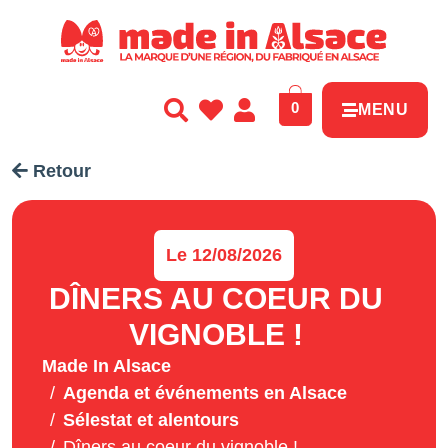
Panneau de gestion des cookies
0
MENU
Retour
Le 12/08/2026
DÎNERS AU COEUR DU
VIGNOBLE !
Made In Alsace
Agenda et événements en Alsace
Sélestat et alentours
Dîners au coeur du vignoble !