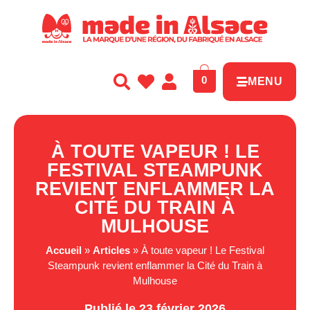
Panneau de gestion des cookies
0
MENU
À TOUTE VAPEUR ! LE
FESTIVAL STEAMPUNK
REVIENT ENFLAMMER LA
CITÉ DU TRAIN À
MULHOUSE
Accueil
»
Articles
»
À toute vapeur ! Le Festival
Steampunk revient enflammer la Cité du Train à
Mulhouse
Publié le 23 février 2026