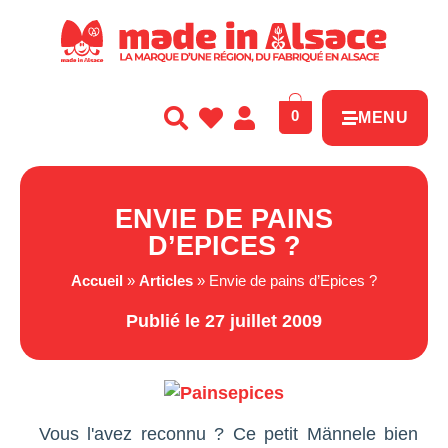
Panneau de gestion des cookies
0
MENU
ENVIE DE PAINS
D’EPICES ?
Accueil
»
Articles
»
Envie de pains d’Epices ?
Publié le 27 juillet 2009
Vous l'avez reconnu ? Ce petit Männele bien