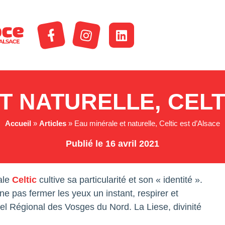
T NATURELLE, CELT
Accueil
»
Articles
»
Eau minérale et naturelle, Celtic est d’Alsace
Publié le 16 avril 2021
ale
Celtic
cultive sa particularité et son « identité ».
ne pas fermer les yeux un instant, respirer et
el Régional des Vosges du Nord. La Liese, divinité