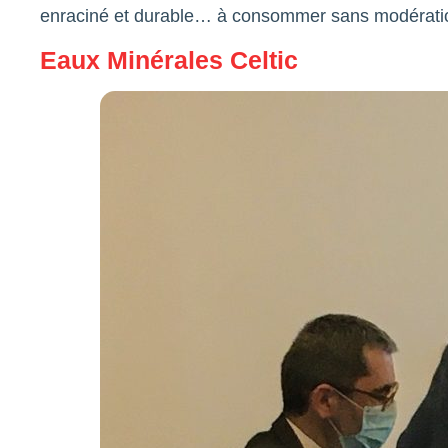
enraciné et durable… à consommer sans modérati
Eaux Minérales Celtic