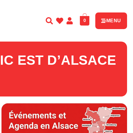
0
MENU
IC EST D’ALSACE