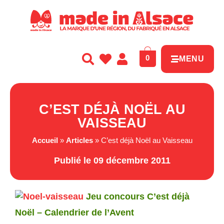
Panneau de gestion des cookies
0
MENU
C’EST DÉJÀ NOËL AU
VAISSEAU
Accueil
»
Articles
»
C’est déjà Noël au Vaisseau
Publié le 09 décembre 2011
Jeu concours C’est déjà
Noël – Calendrier de l’Avent