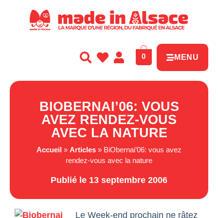
Panneau de gestion des cookies
0
MENU
BIOBERNAI’06: VOUS
AVEZ RENDEZ-VOUS
AVEC LA NATURE
Accueil
»
Articles
»
BiObernai’06: vous avez
rendez-vous avec la nature
Publié le 13 septembre 2006
Le Week-end prochain ne râtez