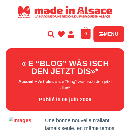
Panneau de gestion des cookies
0
MENU
« E “BLOG” WÀS ISCH
DEN JETZT DIS»*
Accueil
»
Articles
»
« e “Blog” wàs isch den jetzt
dis»*
Publié le 06 juin 2006
Une bonne nouvelle n’allant
jamais seule, en même temps