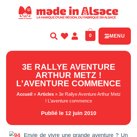
Panneau de gestion des cookies
0
MENU
3E RALLYE AVENTURE
ARTHUR METZ !
L’AVENTURE COMMENCE
Accueil
»
Articles
»
3e Rallye Aventure Arthur Metz
! L’aventure commence
Publié le 12 juin 2010
Envie de vivre une grande aventure ? Un