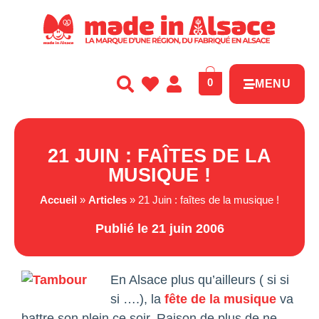
Panneau de gestion des cookies
0
MENU
21 JUIN : FAÎTES DE LA
MUSIQUE !
Accueil
»
Articles
»
21 Juin : faîtes de la musique !
Publié le 21 juin 2006
En Alsace plus qu’ailleurs ( si si
si ….), la
fête de la musique
va
battre son plein ce soir. Raison de plus de ne