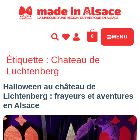
Panneau de gestion des cookies
0
MENU
Étiquette :
Chateau de
Luchtenberg
Halloween au château de
Lichtenberg : frayeurs et aventures
en Alsace