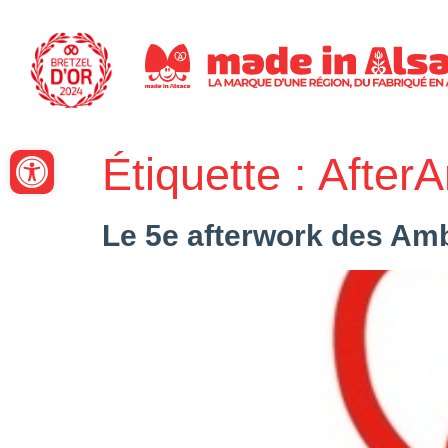
Panneau de gestion des cookies
Ouvrir la barre d’outils
Étiquette :
After
Le 5e afterwork des Am