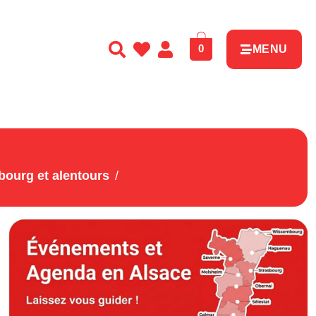
0
MENU
ourg et alentours