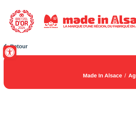
Panneau de gestion des cookies
Ouvrir la barre d’outils
Retour
Made In Alsace
Ag