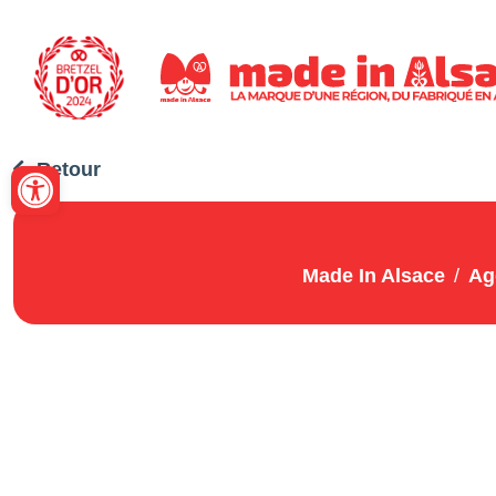
Panneau de gestion des cookies
Ouvrir la barre d’outils
Retour
Made In Alsace
Ag