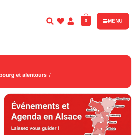
0
MENU
ourg et alentours