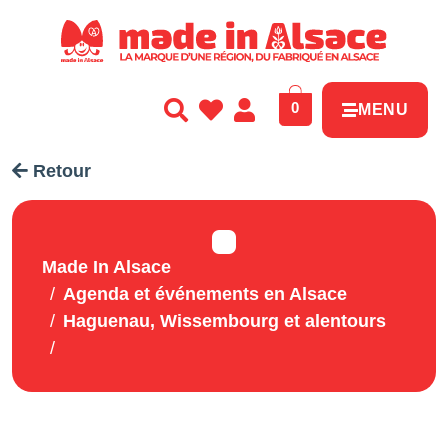
Panneau de gestion des cookies
0
MENU
Retour
Made In Alsace
Agenda et événements en Alsace
Haguenau, Wissembourg et alentours