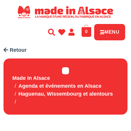
Panneau de gestion des cookies
0
MENU
Retour
Made In Alsace
Agenda et événements en Alsace
Haguenau, Wissembourg et alentours