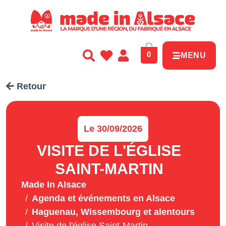
Panneau de gestion des cookies
0
MENU
Retour
Le 30/09/2026
VISITE DE L'ÉGLISE
SAINT-MARTIN
Made In Alsace
Agenda et événements en Alsace
Haguenau, Wissembourg et alentours
Visite de l'église Saint-Martin