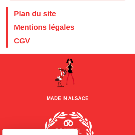
Plan du site
Mentions légales
CGV
MADE IN ALSACE