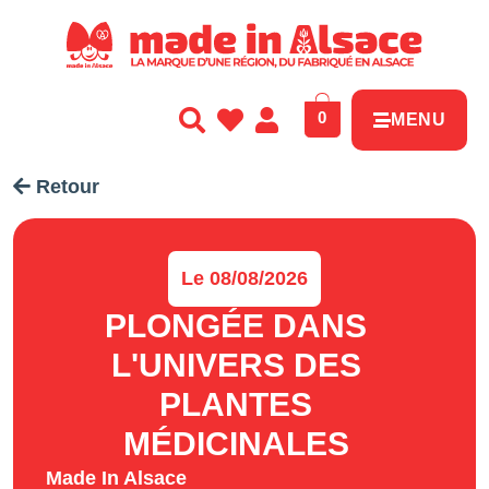
Panneau de gestion des cookies
0
MENU
Retour
Le 08/08/2026
PLONGÉE DANS
L'UNIVERS DES
PLANTES
MÉDICINALES
Made In Alsace