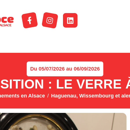
Du 05/07/2026 au 06/09/2026
SITION : LE VERRE 
nements en Alsace
Haguenau, Wissembourg et ale