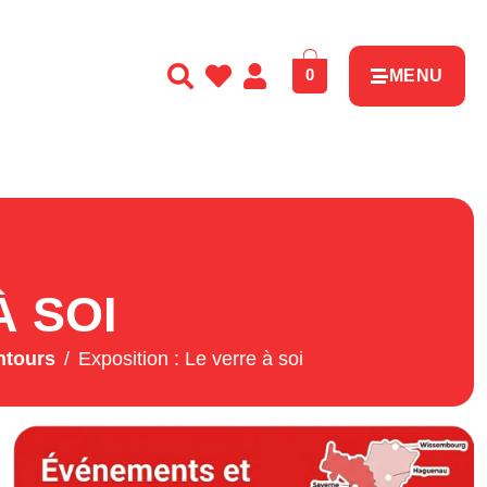
0
MENU
À SOI
ntours
Exposition : Le verre à soi