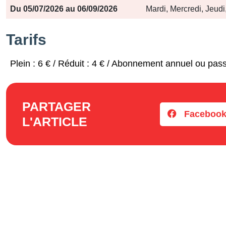
Période
Jours
Horaires
Du 05/07/2026 au 06/09/2026
Mardi, Mercredi, Jeud
Tarifs
Plein : 6 € / Réduit : 4 € / Abonnement annuel ou pass
PARTAGER
Faceboo
L'ARTICLE