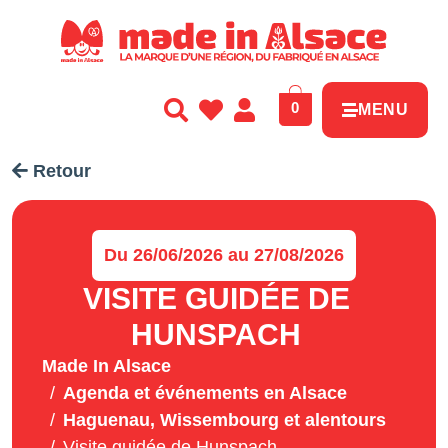
Panneau de gestion des cookies
0
MENU
Retour
Du 26/06/2026 au 27/08/2026
VISITE GUIDÉE DE
HUNSPACH
Made In Alsace
Agenda et événements en Alsace
Haguenau, Wissembourg et alentours
Visite guidée de Hunspach