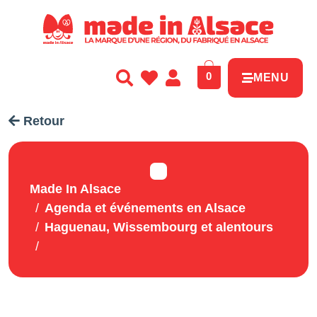
Panneau de gestion des cookies
0
MENU
Retour
Made In Alsace
Agenda et événements en Alsace
Haguenau, Wissembourg et alentours