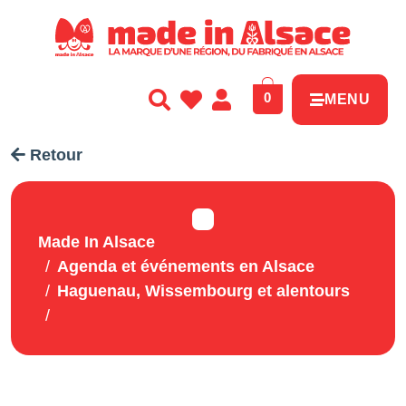
Panneau de gestion des cookies
0
MENU
Retour
Made In Alsace
Agenda et événements en Alsace
Haguenau, Wissembourg et alentours