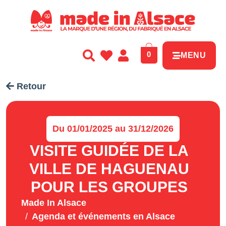
Panneau de gestion des cookies
0
MENU
Retour
Du 01/01/2025 au 31/12/2026
VISITE GUIDÉE DE LA
VILLE DE HAGUENAU
POUR LES GROUPES
Made In Alsace
Agenda et événements en Alsace