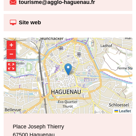
tourisme@agglo-haguenau.fr
Site web
+
−
Leaflet
Place Joseph Thierry
67500
Haguenau