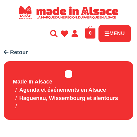
Panneau de gestion des cookies
0
MENU
Retour
Made In Alsace
Agenda et événements en Alsace
Haguenau, Wissembourg et alentours