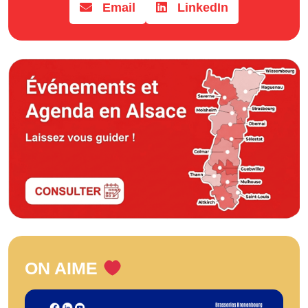
Email
LinkedIn
ON AIME