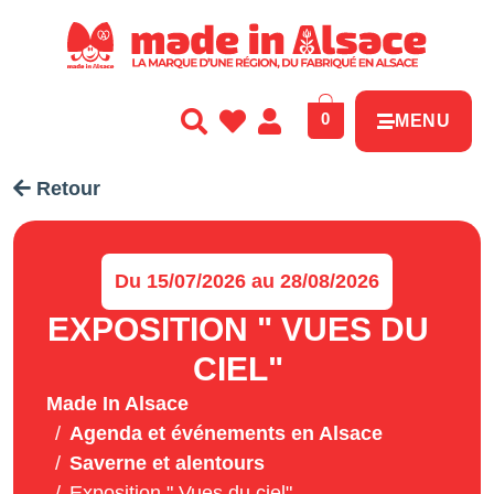
Panneau de gestion des cookies
0
MENU
Retour
Du 15/07/2026 au 28/08/2026
EXPOSITION " VUES DU
CIEL"
Made In Alsace
Agenda et événements en Alsace
Saverne et alentours
Exposition " Vues du ciel"