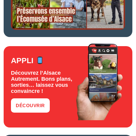
APPLI
Découvrez l’Alsace
Autrement. Bons plans,
sorties… laissez vous
convaincre !
DÉCOUVRIR