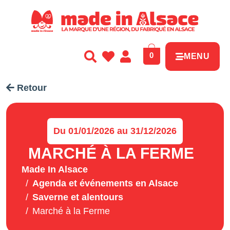
Panneau de gestion des cookies
0
MENU
Retour
Du 01/01/2026 au 31/12/2026
MARCHÉ À LA FERME
Made In Alsace
Agenda et événements en Alsace
Saverne et alentours
Marché à la Ferme