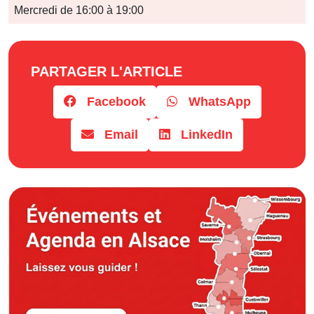
Jours
Mercredi de 16:00 à 19:00
Horaires
PARTAGER L'ARTICLE
Facebook
WhatsApp
Email
LinkedIn