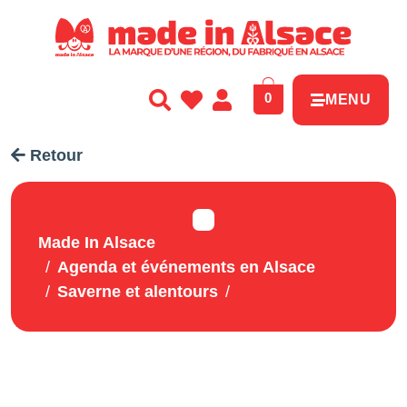
Panneau de gestion des cookies
0
MENU
Retour
Made In Alsace
Agenda et événements en Alsace
Saverne et alentours