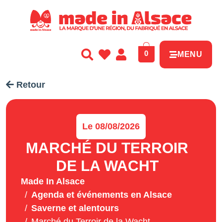
Panneau de gestion des cookies
0
MENU
Retour
Le 08/08/2026
MARCHÉ DU TERROIR
DE LA WACHT
Made In Alsace
Agenda et événements en Alsace
Saverne et alentours
Marché du Terroir de la Wacht