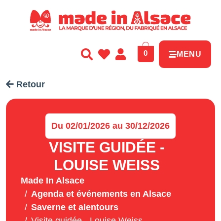
Panneau de gestion des cookies
0
MENU
Retour
Du 02/01/2026 au 30/12/2026
VISITE GUIDÉE -
LOUISE WEISS
Made In Alsace
Agenda et événements en Alsace
Saverne et alentours
Visite guidée - Louise Weiss