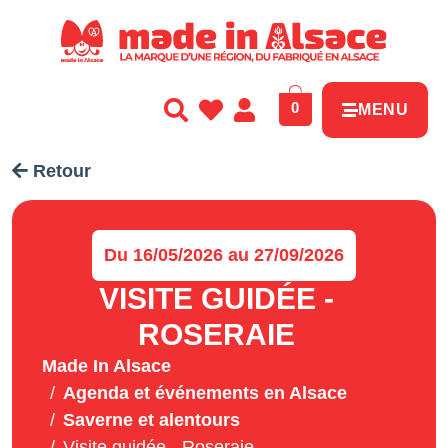
Panneau de gestion des cookies
0
MENU
Retour
Du 16/05/2026 au 27/09/2026
VISITE GUIDÉE -
ROSERAIE
Made In Alsace
Agenda et événements en Alsace
Saverne et alentours
Visite guidée - Roseraie