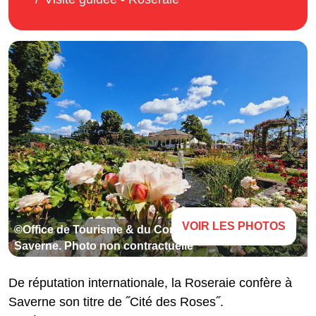
VOIR LES PHOTOS
©Office de Tourisme & du Commerce du Pays de
Saverne. Photo non contractuelle
De réputation internationale, la Roseraie confère à
Saverne son titre de ˝Cité des Roses˝.