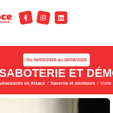
Du 06/05/2026 au 26/08/2026
A SABOTERIE ET DÉ
vénements en Alsace
Saverne et alentours
Visite