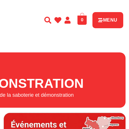
0
MENU
MONSTRATION
 de la saboterie et démonstration