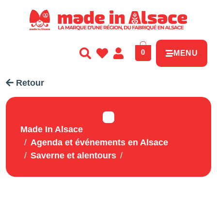
Panneau de gestion des cookies
0
MENU
Retour
Made In Alsace
Agenda et événements en Alsace
Saverne et alentours