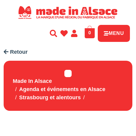
Panneau de gestion des cookies
0
MENU
Retour
Made In Alsace
Agenda et événements en Alsace
Strasbourg et alentours