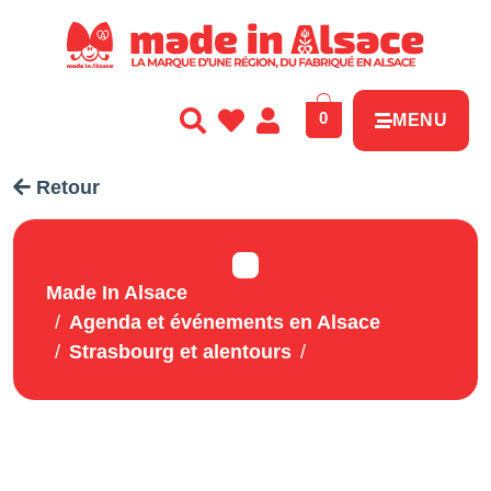
Panneau de gestion des cookies
0
MENU
Retour
Made In Alsace
Agenda et événements en Alsace
Strasbourg et alentours