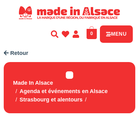
Panneau de gestion des cookies
0
MENU
Retour
Made In Alsace
Agenda et événements en Alsace
Strasbourg et alentours